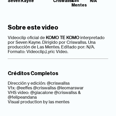
Las
Seven Kayne
Criswallss
N/A
Mentes
Sobre este video
Videoclip oficial de
KOMO TE KOMO
interpretado
por Seven Kayne. Dirigido por Criswallss. Una
producción de Las Mentes. Editado por: N/A.
Formato: Videoclip,Lyric Video.
Créditos Completos
Dirección y edición: @criswallss
Vfx: @eeffes @criswallss @leomarswar
VHS video: @giacalone @criswallss &
@felipeandana
Visual production by las mentes