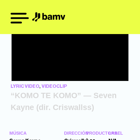
,
LYRIC VIDEO
VIDEOCLIP
“KOMO TE KOMO” — Seven
Kayne (dir. Criswallss)
MÚSICA
DIRECCIÓN
PRODUCTORA
LABEL