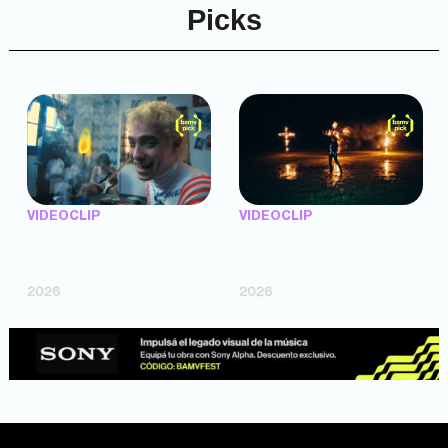
Picks
VIDEOCLIP
VIDEOCLIP
"Argentina Is Daing" —
"TENEMOS PIEL" —
Marttein (dir. Mutti Valentín,
Saramalacara (dir. Cruz
Bosco Cabello)
Larrosa, Ripbort)
2026
2026