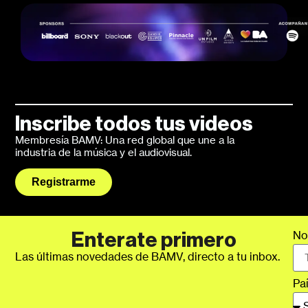
Inscribe todos tus videos
Membresía BAMV: Una red global que une a la
industria de la música y el audiovisual.
Registrarme
No
Enterate primero
Las últimas novedades de BAMV, directo a tu inbox.
Pa