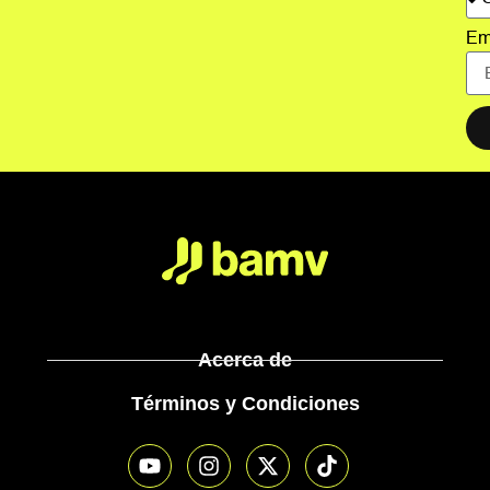
Em
Acerca de
Términos y Condiciones