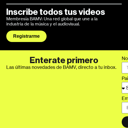
Inscribe todos tus videos
Membresía BAMV: Una red global que une a la
industria de la música y el audiovisual.
Registrarme
No
Enterate primero
Las últimas novedades de BAMV, directo a tu inbox.
Pa
Em