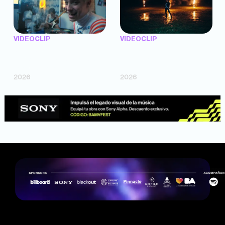
VIDEOCLIP
VIDEOCLIP
"Argentina Is Daing" —
"TENEMOS PIEL" —
Marttein (dir. Mutti Valentín,
Saramalacara (dir. Cruz
Bosco Cabello)
Larrosa, Ripbort)
2026
2026