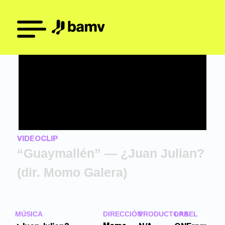
VIDEOCLIP
“Guaymallén” — ¿Juan Julian?
(dir. Momo Galera)
MÚSICA
DIRECCIÓN
PRODUCTORA
LABEL