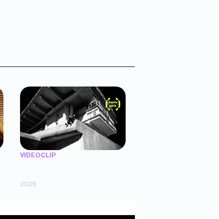
VIDEOCLIP
"X UNAS LLANTAS" — Trueno (dir.
Agustín Puente)
2026