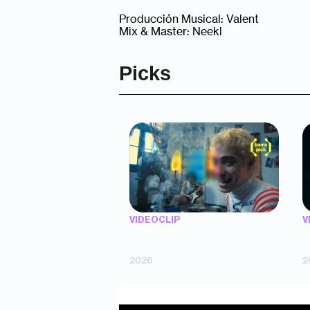
Producción Musical: Valent
Mix & Master: Neekl
Picks
VIDEOCLIP
V
"Argentina Is Daing" — Marttein (dir.
"
Mutti Valentín, Bosco Cabello)
(
2026
2