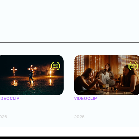
IDEOCLIP
VIDEOCLIP
TENEMOS PIEL" — Saramalacara
"FLORES" — Luz Gaggi (dir. Lucas
dir. Cruz Larrosa, Ripbort)
Fossati)
026
2026