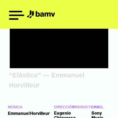
“Elástico” — Emmanuel
Horvilleur
MÚSICA
DIRECCIÓN
PRODUCTORA
LABEL
Eugenio
Sony
Emmanuel Horvilleur
Chiavassa
Music