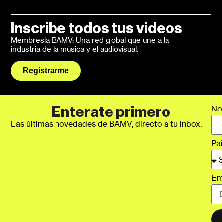
Inscribe todos tus videos
Membresía BAMV: Una red global que une a la
industria de la música y el audiovisual.
Registrarme
No
Enterate primero
Las últimas novedades de BAMV, directo a tu inbox.
Pa
Em