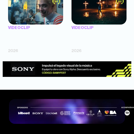
VIDEOCLIP
VIDEOCLIP
"Argentina Is Daing" —
"TENEMOS PIEL" —
Marttein (dir. Mutti Valentín,
Saramalacara (dir. Cruz
Bosco Cabello)
Larrosa, Ripbort)
2026
2026