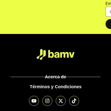
Em
Acerca de
Términos y Condiciones