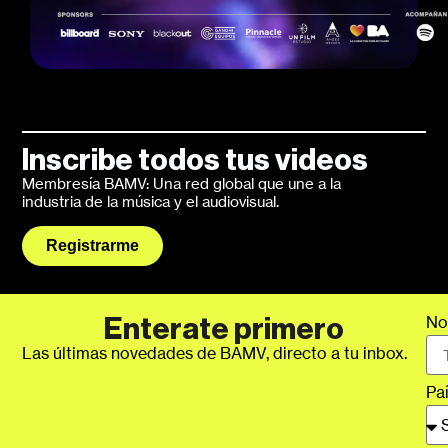
Inscribe todos tus videos
Membresía BAMV: Una red global que une a la
industria de la música y el audiovisual.
Registrarme
No
Enterate primero
Las últimas novedades de BAMV, directo a tu inbox.
Pa