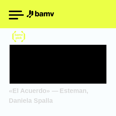
«El Acuerdo» — Esteman,
Daniela Spalla