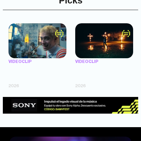
Picks
VIDEOCLIP
VIDEOCLIP
"Argentina Is Daing" —
"TENEMOS PIEL" —
Marttein (dir. Mutti Valentín,
Saramalacara (dir. Cruz
Bosco Cabello)
Larrosa, Ripbort)
2026
2026