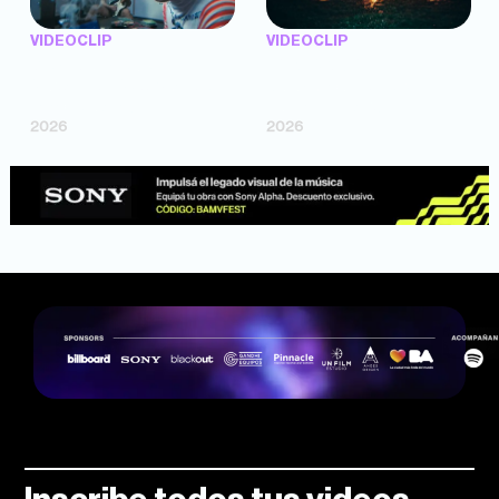
VIDEOCLIP
VIDEOCLIP
"Argentina Is Daing" —
"TENEMOS PIEL" —
Marttein (dir. Mutti Valentín,
Saramalacara (dir. Cruz
Bosco Cabello)
Larrosa, Ripbort)
2026
2026