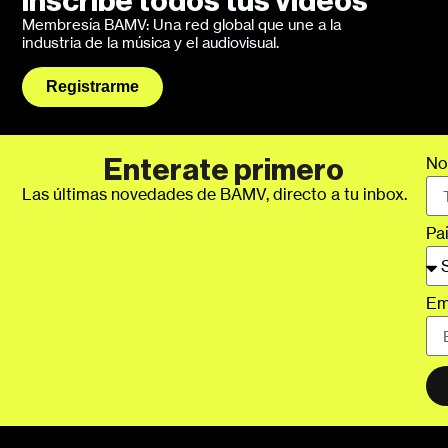
Inscribe todos tus videos
Membresía BAMV: Una red global que une a la
industria de la música y el audiovisual.
Registrarme
No
Enterate primero
Las últimas novedades de BAMV, directo a tu inbox.
Pa
Em