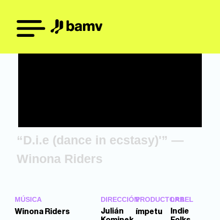
“D.i.e (dance in ecstasy)'” —
Winona Riders
MÚSICA
DIRECCIÓN
PRODUCTORA
LABEL
Julián
Indie
Winona Riders
ímpetu
Kominek
Folks