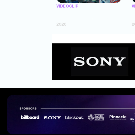
VIDEOCLIP
V
"Argentina Is Daing" — Marttein (dir.
"
Mutti Valentín, Bosco Cabello)
(
2026
2