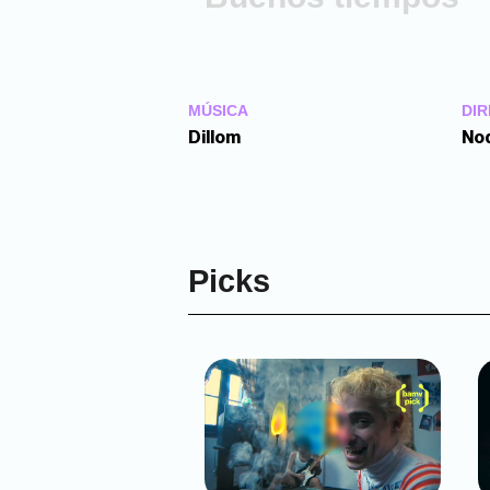
MÚSICA
DIR
Dillom
No
Picks