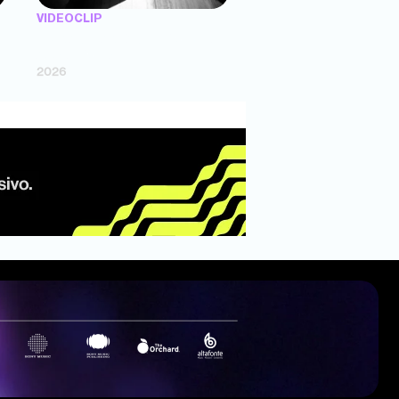
VIDEOCLIP
"X UNAS LLANTAS" — Trueno (dir.
Agustín Puente)
2026