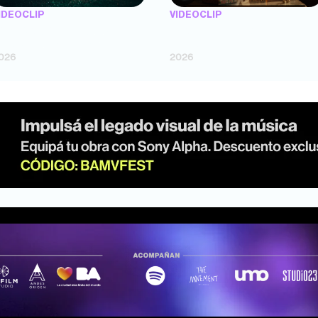
IDEOCLIP
VIDEOCLIP
TENEMOS PIEL" — Saramalacara
"FLORES" — Luz Gaggi (dir. Lucas
dir. Cruz Larrosa, Ripbort)
Fossati)
026
2026