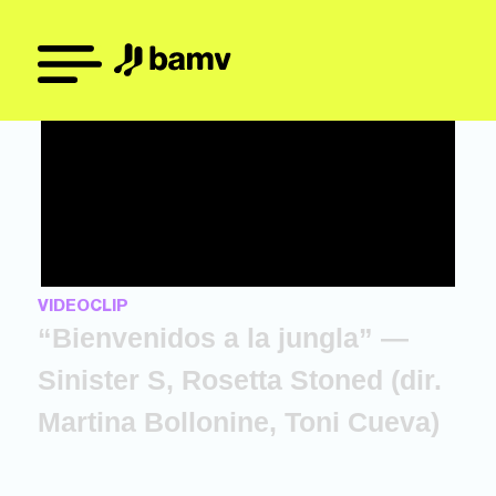
VIDEOCLIP
“Bienvenidos a la jungla” —
Sinister S, Rosetta Stoned (dir.
Martina Bollonine, Toni Cueva)