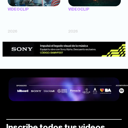
VIDEOCLIP
VIDEOCLIP
"Argentina Is Daing" —
"TENEMOS PIEL" —
Marttein (dir. Mutti Valentín,
Saramalacara (dir. Cruz
Bosco Cabello)
Larrosa, Ripbort)
2026
2026
Inscribe todos tus videos