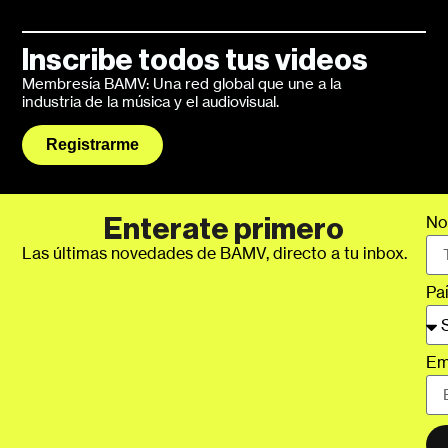
Inscribe todos tus videos
Membresía BAMV: Una red global que une a la
industria de la música y el audiovisual.
Registrarme
No
Enterate primero
Las últimas novedades de BAMV, directo a tu inbox.
Pa
Em