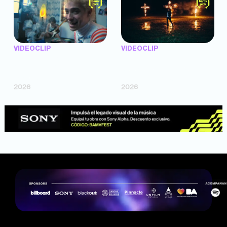
VIDEOCLIP
VIDEOCLIP
"Argentina Is Daing" —
"TENEMOS PIEL" —
Marttein (dir. Mutti Valentín,
Saramalacara (dir. Cruz
Bosco Cabello)
Larrosa, Ripbort)
2026
2026