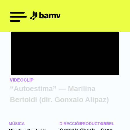
VIDEOCLIP
“Autoestima” — Marilina
Bertoldi (dir. Gonxalo Alipaz)
MÚSICA
DIRECCIÓN
PRODUCTORA
LABEL