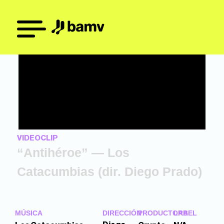
VIDEOCLIP
“Antihéroe” — Los
Catacumbias (dir. Diego Prado)
MÚSICA
DIRECCIÓN
PRODUCTORA
LABEL