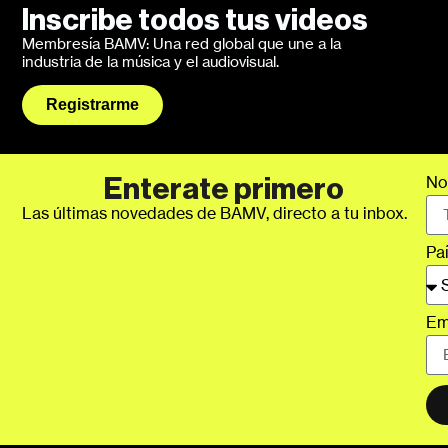
Inscribe todos tus videos
Membresía BAMV: Una red global que une a la
industria de la música y el audiovisual.
Registrarme
No
Enterate primero
Las últimas novedades de BAMV, directo a tu inbox.
Pa
Em