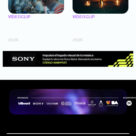
VIDEOCLIP
VIDEOCLIP
"Argentina Is Daing" —
"TENEMOS PIEL" —
Marttein (dir. Mutti Valentín,
Saramalacara (dir. Cruz
Bosco Cabello)
Larrosa, Ripbort)
2026
2026