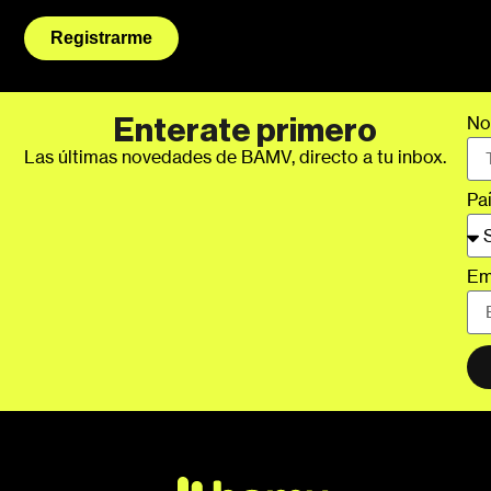
Registrarme
No
Enterate primero
Las últimas novedades de BAMV, directo a tu inbox.
Pa
Em