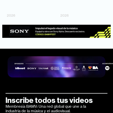
"Argentina Is Daing" —
"TENEMOS PIEL" —
Marttein (dir. Mutti Valentín,
Saramalacara (dir. Cruz
Bosco Cabello)
Larrosa, Ripbort)
2026
2026
Inscribe todos tus videos
Membresía BAMV: Una red global que une a la
industria de la música y el audiovisual.