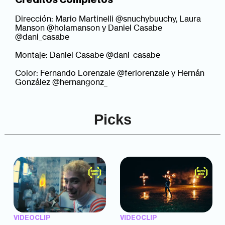
Dirección: Mario Martinelli @snuchybuuchy, Laura
Manson @holamanson y Daniel Casabe
@dani_casabe
Montaje: Daniel Casabe @dani_casabe
Color: Fernando Lorenzale @ferlorenzale y Hernán
González @hernangonz_
Picks
VIDEOCLIP
VIDEOCLIP