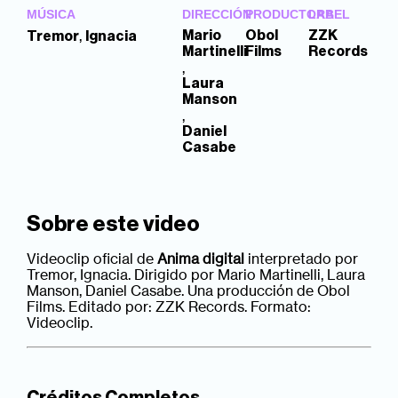
MÚSICA
DIRECCIÓN
PRODUCTORA
LABEL
,
Mario
Obol
ZZK
Tremor
Ignacia
Martinelli
Films
Records
,
Laura
Manson
,
Daniel
Casabe
Sobre este video
Videoclip oficial de
Anima digital
interpretado por
Tremor, Ignacia. Dirigido por Mario Martinelli, Laura
Manson, Daniel Casabe. Una producción de Obol
Films. Editado por: ZZK Records. Formato:
Videoclip.
Créditos Completos