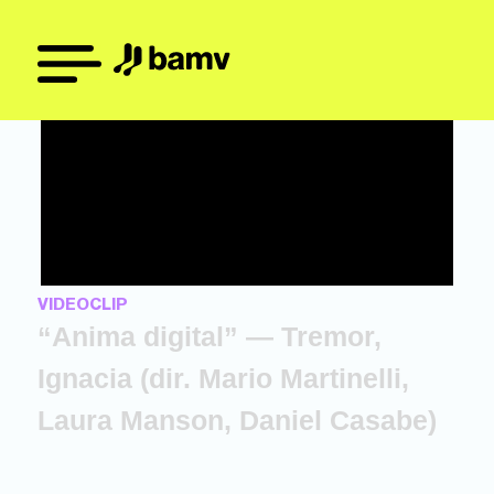
VIDEOCLIP
“Anima digital” — Tremor,
Ignacia (dir. Mario Martinelli,
Laura Manson, Daniel Casabe)