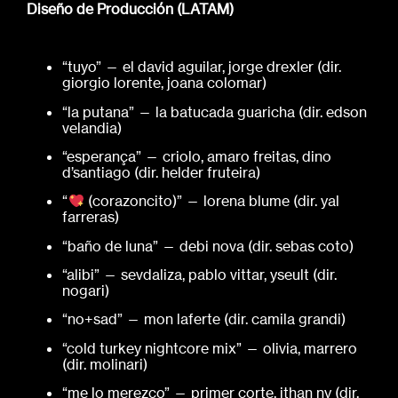
Diseño de Producción (LATAM)
“tuyo” — el david aguilar, jorge drexler (dir.
giorgio lorente, joana colomar)
“la putana” — la batucada guaricha (dir. edson
velandia)
“esperança” — criolo, amaro freitas, dino
d’santiago (dir. helder fruteira)
“
(corazoncito)” — lorena blume (dir. yal
farreras)
“baño de luna” — debi nova (dir. sebas coto)
“alibi” — sevdaliza, pablo vittar, yseult (dir.
nogari)
“no+sad” — mon laferte (dir. camila grandi)
“cold turkey nightcore mix” — olivia, marrero
(dir. molinari)
“me lo merezco” — primer corte, ithan ny (dir.