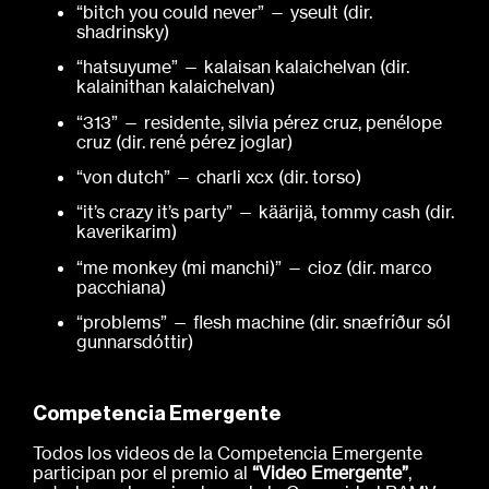
“bitch you could never” — yseult (dir.
shadrinsky)
“hatsuyume” — kalaisan kalaichelvan (dir.
kalainithan kalaichelvan)
“313” — residente, silvia pérez cruz, penélope
cruz (dir. rené pérez joglar)
“von dutch” — charli xcx (dir. torso)
“it’s crazy it’s party” — käärijä, tommy cash (dir.
kaverikarim)
“me monkey (mi manchi)” — cioz (dir. marco
pacchiana)
“problems” — flesh machine (dir. snæfríður sól
gunnarsdóttir)
Competencia Emergente
Todos los videos de la Competencia Emergente
participan por el premio al
“Video Emergente”
,