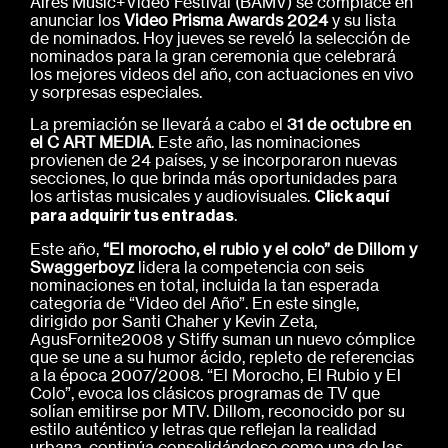
Aires Music+Video Festival (BAMV) se complace en
anunciar los
Video Prisma Awards 2024
y su lista
de nominados. Hoy jueves se reveló la selección de
nominados para la gran ceremonia que celebrará
los mejores videos del año, con actuaciones en vivo
y sorpresas especiales.
La premiación se llevará a cabo el
31 de octubre en
el C ART MEDIA
. Este año, las nominaciones
provienen de 24 países, y se incorporaron nuevas
secciones, lo que brinda más oportunidades para
los artistas musicales y audiovisuales.
Click aquí
.
para adquirir tus entradas
Este año,
“El morocho, el rubio y el colo” de Dillom y
Swaggerboyz
lidera la competencia con seis
nominaciones en total, incluida la tan esperada
categoría de “Video del Año”. En este single,
dirigido por Santi Chaher y Kevin Zeta,
AgusFornite2008 y Stiffy suman un nuevo cómplice
que se une a su humor ácido, repleto de referencias
a la época 2007/2008. “El Morocho, El Rubio y El
Colo”, evoca los clásicos programas de TV que
solían emitirse por MTV. Dillom, reconocido por su
estilo auténtico y letras que reflejan la realidad
urbana, continúa consolidándose como una de las