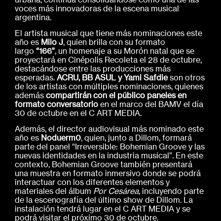
voces más innovadoras de la escena musical
argentina.
El artista musical que tiene más nominaciones este
año es
Milo J
, quien brilla con su formato
largo
“166”
, un homenaje a su Morón natal que se
proyectará en Cinépolis Recoleta el 28 de octubre,
destacándose entre las producciones más
esperadas.
ACRU, BB ASUL y Yami Safdie
son otros
de los artistas con múltiples nominaciones, quienes
además
compartirán con el público paneles en
formato conversatorio
en el marco del BAMV el día
30 de octubre en el C ART MEDIA.
Además, el director audiovisual más nominado este
año es
Noduerm0
, quien, junto a Dillom, formará
parte del panel “Irreversible: Bohemian Groove y las
nuevas identidades en la industria musical”. En este
contexto, Bohemian Groove también presentará
una muestra en formato inmersivo donde se podrá
interactuar con los diferentes elementos y
materiales del álbum
Por Cesárea
, incluyendo parte
de la escenografía del último show de Dillom. La
instalación tendrá lugar en el C ART MEDIA y se
podrá visitar el próximo 30 de octubre.