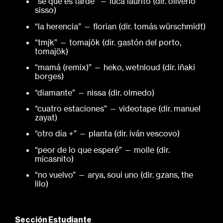
“sé que es tarde” — luca laurito (dir. oliverio
sisso)
“la herencia” — florian (dir. tomás würschmidt)
“tmjk” — tomajök (dir. gastón del porto,
tomajök)
“mamá (remix)” — heko, wetnloud (dir. iñaki
borges)
“diamante” — nissa (dir. olmedo)
“cuatro estaciones” — videotape (dir. manuel
zayat)
“otro día +” — planta (dir. iván vescovo)
“peor de lo que esperé” — molle (dir.
micasnito)
“no vuelvo” — arya, soui uno (dir. gzans, the
lilo)
Sección Estudiante