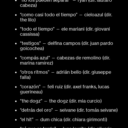
“no los pueden separar” — ryan (dir. lautaro
cabeza)
“como casi todo el tiempo” — cieloazul (dir.
the lilo)
“todo el tiempo” — ele mariani (dir. giovani
cassissa)
“testigos” — delfina campos (dir. juan pardo
goicochea)
“compás azul” — cabezas de remolino (dir.
marina ramírez)
“otros ritmos” — adrián bello (dir. giuseppe
falla)
“corazón” — feli ruiz (dir. axel franks, lucas
guerineau)
“the dogz” — the dogz (dir. mia curcio)
“detrás del oro” — seivane (dir. tomás seivane)
“el hit” — dum chica (dir. chiara girimonti)