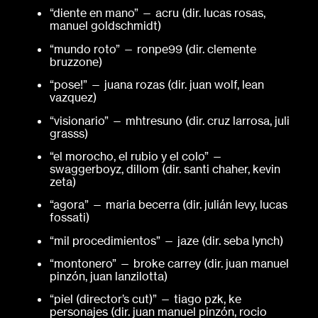
“diente en mano” — acru (dir. lucas rosas,
manuel goldschmidt)
“mundo roto” — ronpe99 (dir. clemente
bruzzone)
“pose!” — juana rozas (dir. juan wolf, lean
vazquez)
“visionario” — mhtresuno (dir. cruz larrosa, juli
grasss)
“el morocho, el rubio y el colo”
—
swaggerboyz, dillom (dir. santi chaher, kevin
zeta)
“agora” — maria becerra (dir. julián levy, lucas
fossati)
“mil procedimientos” — jaze (dir. seba lynch)
“montonero” — broke carrey (dir. juan manuel
pinzón, juan lanzilotta)
“piel (director’s cut)” — tiago pzk, ke
personajes (dir. juan manuel pinzón, rocio