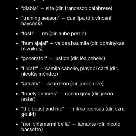
“diabla” — sita (dir. francesco calabrese)
“training season” — dua lipa (dir. vincent
haycock)
“lost!” — rm (dir. aube perrie)
“bum ajajai” — vaidas baumila (dir. dominykas
bliznikas)
“generator” — justice (dir. léa ceheivi)
“i luv it” — camila cabello, playboi carti (dir.
nicolás méndez)
“gravity” — sean leon (dir. jorden lee)
“lonely dancers” — conan gray (dir. jason
lester)
“the beast and me” — mikko joensuu (dir. ezra
gould)
“non chiamarmi bella” — lamante (dir. nicolò
bassetto)