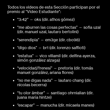
Todos los videos de esta Sección participan por el
premio al “Video Estudiante”:
“3:42” — oks (dir. athos gómez)
“me aburren las cosas perfectas” — sofia uzal
(dir. manuel uzal, lautaro bertolini)
“serendipia” — em3ge (dir. cbo98)
“digo dios” — br1 (dir. lorenzo saffioti)
“estatua” — vico villamil (dir. delfina ayerza,
simón gonzález alzaga)
“velocidad/frenesí” — pretoria (dir. tomás
manuel gonzález, ariana flores)
“no me digas nada” — lautaro chang (dir.
nicolas becerra)
“tu olor ámbar” — santiago ohrnialian (dir.
juana maría hintze)
“escapar” — manucha (dir. micaela manes)