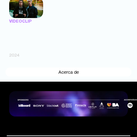
VIDEOCLIP
"El Tiempo Se
Para" — Tobi,
Seven Kayne (dir.
Facundo
Gimenez)
2024
Acerca de