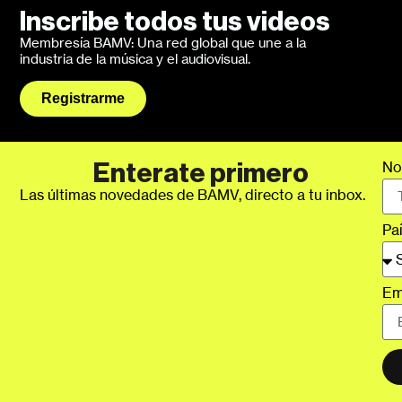
Inscribe todos tus videos
Membresía BAMV: Una red global que une a la
industria de la música y el audiovisual.
Registrarme
No
Enterate primero
Las últimas novedades de BAMV, directo a tu inbox.
Pa
Em