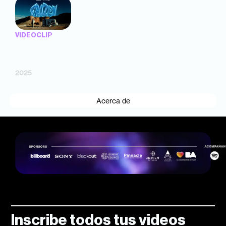
VIDEOCLIP
"FROZEN" —
Midel, Iacho (dir.
Gabi Montenegro)
2025
Acerca de
Inscribe todos tus videos