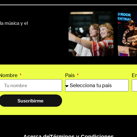
a música y el
Nombre
País
E
Suscribirme
Acerca de
Términos y Condiciones