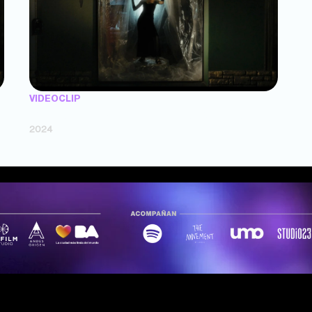
VIDEOCLIP
"Pienso tanto" — Francisca Figueroa (dir. Mariano Cocolo)
2024