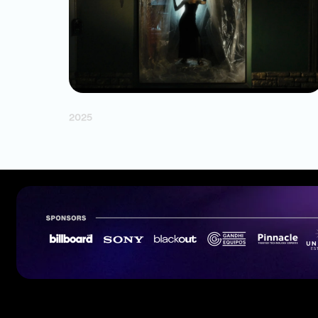
"Pienso tanto" — Francisca Figueroa
2025