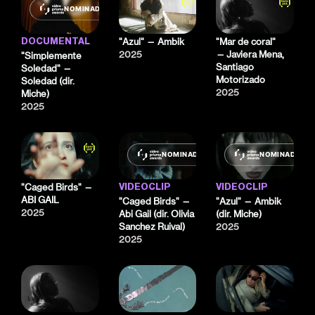
NOMINADO
"Azul" — Ambik
"Mar de coral"
DOCUMENTAL
2025
— Javiera Mena,
"Simplemente
Santiago
Soledad" —
Motorizado
Soledad (dir.
2025
Miche)
2025
NOMINADO
NOMINADO
"Caged Birds" —
VIDEOCLIP
VIDEOCLIP
ABI GAIL
"Caged Birds" —
"Azul" — Ambik
2025
Abi Gail (dir. Olivia
(dir. Miche)
Sanchez Ruival)
2025
2025