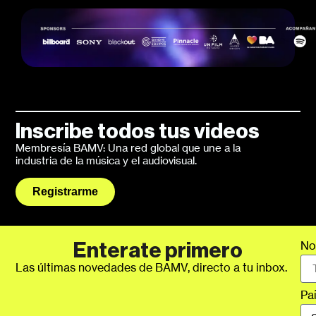
Inscribe todos tus videos
Membresía BAMV: Una red global que une a la
industria de la música y el audiovisual.
Registrarme
No
Enterate primero
Las últimas novedades de BAMV, directo a tu inbox.
Pa