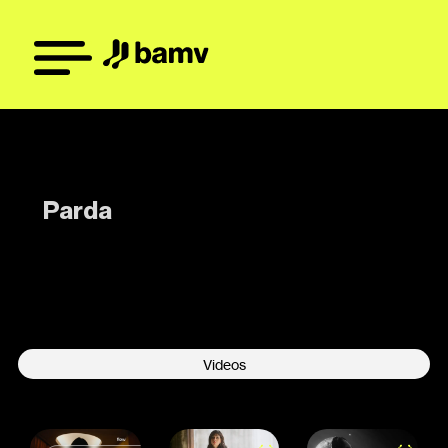
Parda
-
Videos