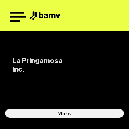
La Pringamosa
Inc.
-
Videos