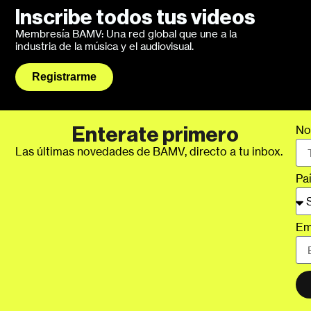
Inscribe todos tus videos
Membresía BAMV: Una red global que une a la
industria de la música y el audiovisual.
Registrarme
No
Enterate primero
Las últimas novedades de BAMV, directo a tu inbox.
Pa
Em