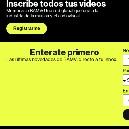
Inscribe todos tus videos
Membresía BAMV: Una red global que une a la
industria de la música y el audiovisual.
Registrarme
No
Enterate primero
Las últimas novedades de BAMV, directo a tu inbox.
Pa
Em