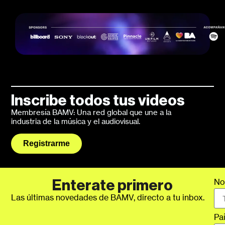
Inscribe todos tus videos
Membresía BAMV: Una red global que une a la
industria de la música y el audiovisual.
Registrarme
No
Enterate primero
Las últimas novedades de BAMV, directo a tu inbox.
Pa