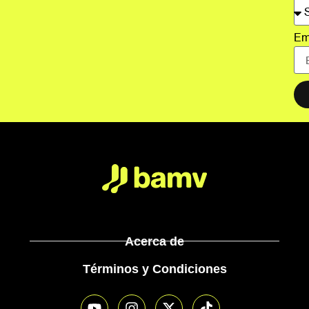
Em
Acerca de
Términos y Condiciones