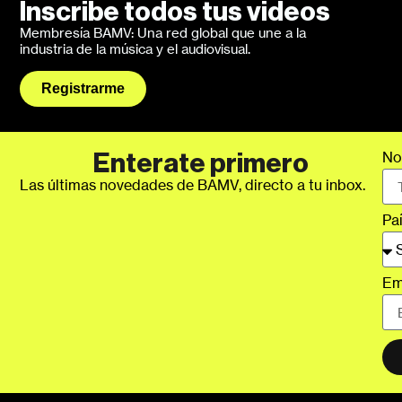
Inscribe todos tus videos
Membresía BAMV: Una red global que une a la
industria de la música y el audiovisual.
Registrarme
No
Enterate primero
Las últimas novedades de BAMV, directo a tu inbox.
Pa
Em