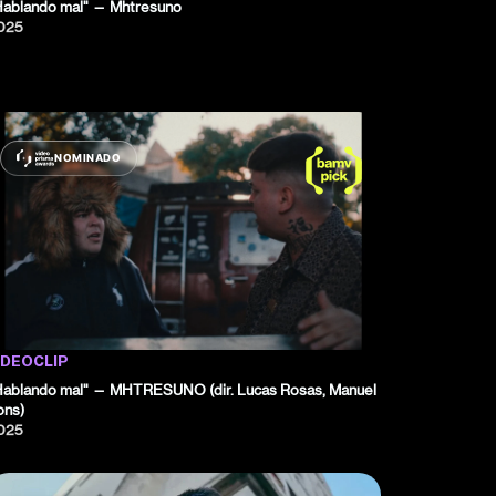
Hablando mal" — Mhtresuno
025
NOMINADO
IDEOCLIP
Hablando mal" — MHTRESUNO (dir. Lucas Rosas, Manuel
ons)
025