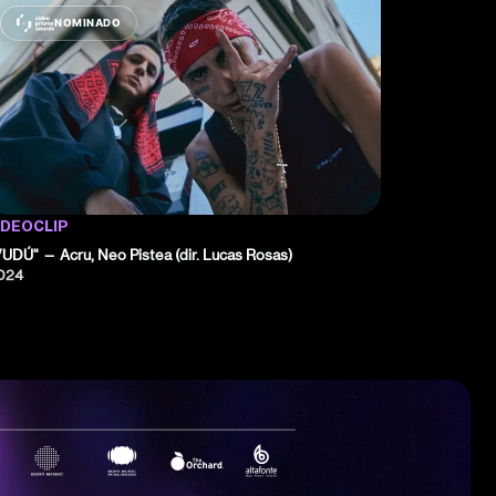
NOMINADO
IDEOCLIP
VUDÚ" — Acru, Neo Pistea (dir. Lucas Rosas)
024