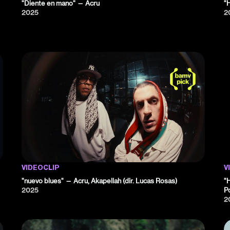
"Diente en mano" — Acru
"
2025
2
VIDEOCLIP
V
"nuevo blues" — Acru, Akapellah (dir. Lucas Rosas)
"
2025
P
2