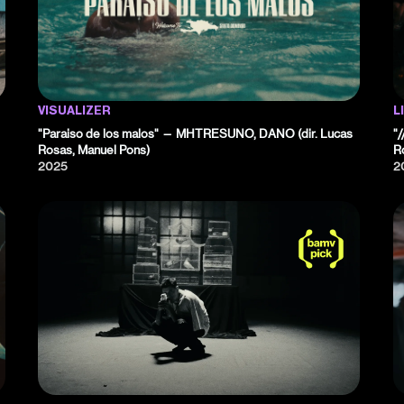
VISUALIZER
L
"Paraiso de los malos" — MHTRESUNO, DANO (dir. Lucas
"
Rosas, Manuel Pons)
R
2025
2