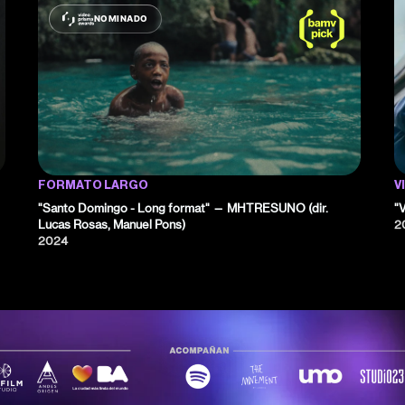
NOMINADO
FORMATO LARGO
V
"Santo Domingo - Long format" — MHTRESUNO (dir.
"
Lucas Rosas, Manuel Pons)
2
2024