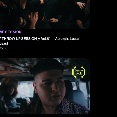
IVE SESSION
// THROW UP SESSION // Vol.5" — Acru (dir. Lucas
osas)
025