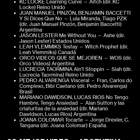
KC LOCKE Learning Curve — Aitch (dir. KC
Locke) Reino Unido
JUAN MANUEL PINZÓN, BENJAMIN BACCETTI
Y Si Dices Que No — Lula Miranda, Tiago PZK
(dir. Juan Manuel Pinzón, Benjamin Baccetti)
Argentina
JASON LESTER Me Without You — Ashe (dir.
Jason Lester) Estados Unidos
LEAH VLEMMIKS Tesfay — Witch Prophet (dir.
Leah Vlemmiks) Canadá
ORCO VIDEOS QUE SE MEJOREN — WOS (dir.
Orco Videos) Argentina
LUCRECIA TAORMINA Ain’t Stoppin — Siah (dir.
Lucrecia Taormina) Reino Unido
PEDRO ALVARENGA Visceral — Fran, Carlos do
Complexo, Bibi Caetano (dir. Pedro Alvarenga)
Brasil
MARIANO DAWIDSON, LUCAS RIOS No Tengo
Hambre, Tengo Ansiedad — Alan Sutton y las
criaturitas de la ansiedad (dir. Mariano
Dawidson, Lucas Rios) Argentina
JOANA COLOMAR Tocarte — Jorge Drexler, C.
Tangana (dir. Joana Colomar) España