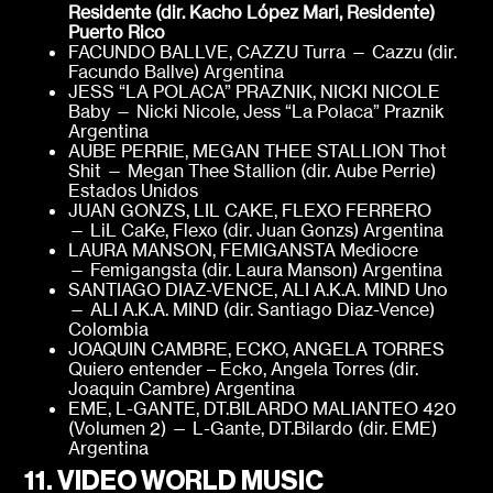
Residente (dir. Kacho López Mari, Residente)
Puerto Rico
FACUNDO BALLVE, CAZZU Turra — Cazzu (dir.
Facundo Ballve) Argentina
JESS “LA POLACA” PRAZNIK, NICKI NICOLE
Baby — Nicki Nicole, Jess “La Polaca” Praznik
Argentina
AUBE PERRIE, MEGAN THEE STALLION Thot
Shit — Megan Thee Stallion (dir. Aube Perrie)
Estados Unidos
JUAN GONZS, LIL CAKE, FLEXO FERRERO
— LiL CaKe, Flexo (dir. Juan Gonzs) Argentina
LAURA MANSON, FEMIGANSTA Mediocre
— Femigangsta (dir. Laura Manson) Argentina
SANTIAGO DIAZ-VENCE, ALI A.K.A. MIND Uno
— ALI A.K.A. MIND (dir. Santiago Diaz-Vence)
Colombia
JOAQUIN CAMBRE, ECKO, ANGELA TORRES
Quiero entender – Ecko, Angela Torres (dir.
Joaquin Cambre) Argentina
EME, L-GANTE, DT.BILARDO MALIANTEO 420
(Volumen 2) — L-Gante, DT.Bilardo (dir. EME)
Argentina
11. VIDEO WORLD MUSIC