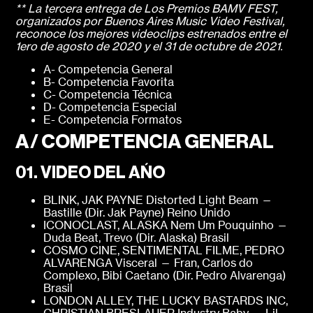
** La tercera entrega de Los Premios BAMV FEST,
organizados por Buenos Aires Music Video Festival,
reconoce los mejores videoclips estrenados entre el
1ero de agosto de 2020 y el 31 de octubre de 2021.
A- Competencia General
B- Competencia Favorita
C- Competencia Técnica
D- Competencia Especial
E- Competencia Formatos
A/
COMPETENCIA GENERAL
01. VIDEO DEL AÑO
BLINK, JAK PAYNE Distorted Light Beam —
Bastille (Dir. Jak Payne) Reino Unido
ICONOCLAST, ALASKA Nem Um Pouquinho —
Duda Beat, Trevo (Dir. Alaska) Brasil
COSMO CINE, SENTIMENTAL FILME, PEDRO
ALVARENGA Visceral — Fran, Carlos do
Complexo, Bibi Caetano (Dir. Pedro Alvarenga)
Brasil
LONDON ALLEY, THE LUCKY BASTARDS INC,
CHRISTIAN BRESLAUER Industry Baby — Lil