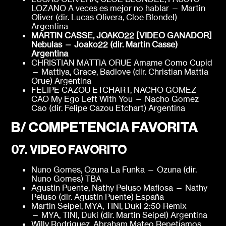
LOZANO A veces es mejor no hablar — Martin
Oliver (dir. Lucas Olivera, Cloe Blondel)
Argentina
MARTIN CASSE, JOAKO22 [VIDEO GANADOR]
Nebulas — Joako22 (dir. Martin Casse)
Argentina
CHRISTIAN MATTIA ORUE Amame Como Cupid
— Mattiya, Grace, Badlove (dir. Christian Mattia
Orue) Argentina
FELIPE CAZOU ETCHART, NACHO GOMEZ
CAO My Ego Left With You — Nacho Gomez
Cao (dir. Felipe Cazou Etchart) Argentina
B/ COMPETENCIA FAVORITA
07. VIDEO FAVORITO
Nuno Gomes, Ozuna La Funka — Ozuna (dir.
Nuno Gomes) TBA
Agustin Puente, Nathy Peluso Mafiosa — Nathy
Peluso (dir. Agustin Puente) España
Martin Seipel, MYA, TINI, Duki 2:50 Remix
— MYA, TINI, Duki (dir. Martin Seipel) Argentina
Willy Rodriguez, Abraham Mateo Repetíamos