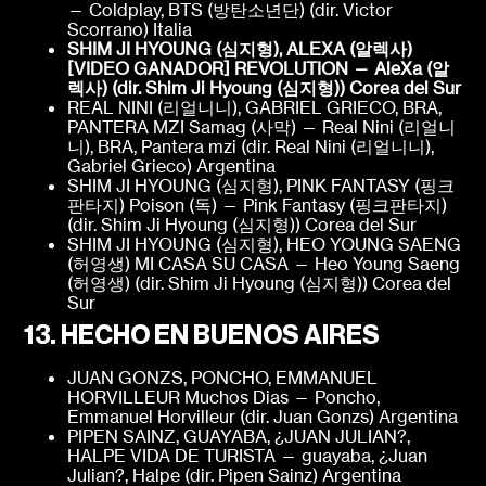
— Coldplay, BTS (방탄소년단) (dir. Victor
Scorrano) Italia
SHIM JI HYOUNG (심지형), ALEXA (알렉사)
[VIDEO GANADOR]
REVOLUTION — AleXa (알
렉사) (dir. Shim Ji Hyoung (심지형))
Corea del Sur
REAL NINI (리얼니니), GABRIEL GRIECO, BRA,
PANTERA MZI Samag (사막) — Real Nini (리얼니
니), BRA, Pantera mzi (dir. Real Nini (리얼니니),
Gabriel Grieco) Argentina
SHIM JI HYOUNG (심지형), PINK FANTASY (핑크
판타지) Poison (독) — Pink Fantasy (핑크판타지)
(dir. Shim Ji Hyoung (심지형)) Corea del Sur
SHIM JI HYOUNG (심지형), HEO YOUNG SAENG
(허영생) MI CASA SU CASA — Heo Young Saeng
(허영생) (dir. Shim Ji Hyoung (심지형)) Corea del
Sur
13. HECHO EN BUENOS AIRES
JUAN GONZS, PONCHO, EMMANUEL
HORVILLEUR Muchos Dias — Poncho,
Emmanuel Horvilleur (dir. Juan Gonzs) Argentina
PIPEN SAINZ, GUAYABA, ¿JUAN JULIAN?,
HALPE VIDA DE TURISTA — guayaba, ¿Juan
Julian?, Halpe (dir. Pipen Sainz) Argentina