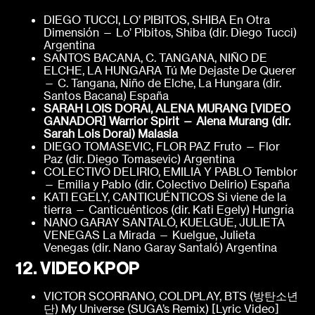
DIEGO TUCCI, LO’ PIBITOS, SHIBA En Otra
Dimensión — Lo’ Pibitos, Shiba (dir. Diego Tucci)
Argentina
SANTOS BACANA, C. TANGANA, NIÑO DE
ELCHE, LA HUNGARA Tú Me Dejaste De Querer
— C. Tangana, Niño de Elche, La Hungara (dir.
Santos Bacana) España
SARAH LOIS DORAI, ALENA MURANG [VIDEO
GANADOR]
Warrior Spirit — Alena Murang (dir.
Sarah Lois Dorai)
Malasia
DIEGO TOMASEVIC, FLOR PAZ Fruto — Flor
Paz (dir. Diego Tomasevic) Argentina
COLECTIVO DELIRIO, EMILIA Y PABLO Temblor
— Emilia y Pablo (dir. Colectivo Delirio) España
KATI EGELY, CANTICUÉNTICOS Si viene de la
tierra — Canticuénticos (dir. Kati Egely) Hungría
NANO GARAY SANTALÓ, KUELGUE, JULIETA
VENEGAS La Mirada — Kuelgue, Julieta
Venegas (dir. Nano Garay Santaló) Argentina
12. VIDEO KPOP
VICTOR SCORRANO, COLDPLAY, BTS (방탄소년
단) My Universe (SUGA’s Remix) [Lyric Video]