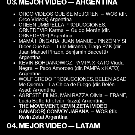
03. MEJOR VIDEO — ARGENTINA
ORCO VIDEOS QUE SE MEJOREN — WOS (dir.
Orco Videos) Argentina
GREEN UMBRELLA PRODUCCIONES,
ORNEDEVIR Karma — Guido Morán (dir.
ORNEDEVIR) Argentina
MAMÁ HÚNGARA, JUAN MANUEL PINZÓN Y Si
Dices Que No — Lula Miranda, Tiago PZK (dir.
Juan Manuel Pinzón, Benjamin Baccetti)
Argentina
KEVIN BOHDANOWICZ, PAMPA X KATO Viuda
Negra — Paco Amoroso (dir. PAMPA x KATO)
Argentina
WOLF CREDO PRODUCCIONES, BELEN ASAD
Me Quema— La Chica de Fuego (dir. Belén
Asad) Argentina
AGRESTE FILMS, IVÁN RAZZA Olivia — FRANE,
Lucia Boffo (dir. Iván Razza) Argentina
THE MOVEMENT, KEVIN ZETA [VIDEO
GANADOR]
CONVOY JARANA — WOS (dir.
Kevin Zeta)
Argentina
04. MEJOR VIDEO — LATAM