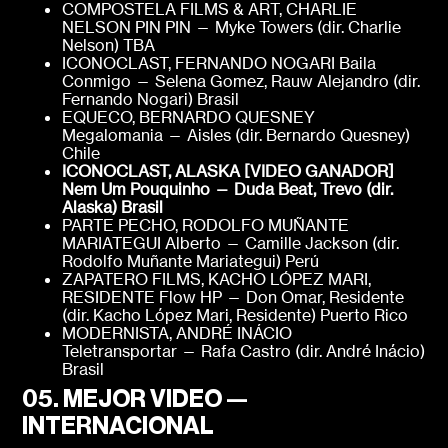
COMPOSTELA FILMS & ART, CHARLIE
NELSON PIN PIN — Myke Towers (dir. Charlie
Nelson) TBA
ICONOCLAST, FERNANDO NOGARI Baila
Conmigo — Selena Gomez, Rauw Alejandro (dir.
Fernando Nogari) Brasil
EQUECO, BERNARDO QUESNEY
Megalomania — Aisles (dir. Bernardo Quesney)
Chile
ICONOCLAST, ALASKA [VIDEO GANADOR]
Nem Um Pouquinho — Duda Beat, Trevo (dir.
Alaska)
Brasil
PARTE PECHO, RODOLFO MUÑANTE
MARIATEGUI Alberto — Camille Jackson (dir.
Rodolfo Muñante Mariategui) Perú
ZAPATERO FILMS, KACHO LÓPEZ MARI,
RESIDENTE Flow HP — Don Omar, Residente
(dir. Kacho López Mari, Residente) Puerto Rico
MODERNISTA, ANDRÉ INÁCIO
Teletransportar — Rafa Castro (dir. André Inácio)
Brasil ​
05. MEJOR VIDEO —
INTERNACIONAL