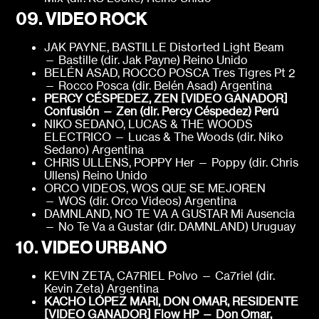
09. VIDEO ROCK
JAK PAYNE, BASTILLE Distorted Light Beam
— Bastille (dir. Jak Payne) Reino Unido
BELÉN ASAD, ROCCO POSCA Tres Tigres Pt 2
— Rocco Posca (dir. Belén Asad) Argentina
PERCY CÉSPEDEZ, ZEN [VIDEO GANADOR]
Confusión — Zen (dir. Percy Céspedez)
Perú
NIKO SEDANO, LUCAS & THE WOODS
ELECTRICO — Lucas & The Woods (dir. Niko
Sedano) Argentina
CHRIS ULLENS, POPPY Her — Poppy (dir. Chris
Ullens) Reino Unido
ORCO VIDEOS, WOS QUE SE MEJOREN
— WOS (dir. Orco Videos) Argentina
DAMNLAND, NO TE VA A GUSTAR Mi Ausencia
— No Te Va a Gustar (dir. DAMNLAND) Uruguay
10. VIDEO URBANO
KEVIN ZETA, CA7RIEL Polvo — Ca7riel (dir.
Kevin Zeta) Argentina
KACHO LÓPEZ MARI, DON OMAR, RESIDENTE
[VIDEO GANADOR]
Flow HP — Don Omar,