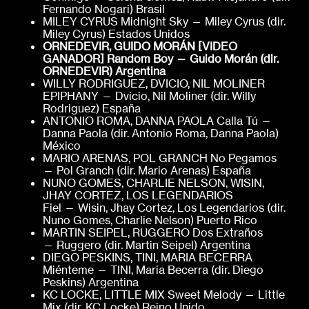
Fernando Nogari) Brasil
MILEY CYRUS Midnight Sky — Miley Cyrus (dir.
Miley Cyrus) Estados Unidos
ORNEDEVIR, GUIDO MORÁN [VIDEO
GANADOR]
Random Boy — Guido Morán (dir.
ORNEDEVIR)
Argentina
WILLY RODRIGUEZ, DVICIO, NIL MOLINER
EPIPHANY — Dvicio, Nil Moliner (dir. Willy
Rodriguez) España
ANTONIO ROMA, DANNA PAOLA Calla Tú —
Danna Paola (dir. Antonio Roma, Danna Paola)
México
MARIO ARENAS, POL GRANCH No Pegamos
— Pol Granch (dir. Mario Arenas) España
NUNO GOMES, CHARLIE NELSON, WISIN,
JHAY CORTEZ, LOS LEGENDARIOS
Fiel — Wisin, Jhay Cortez, Los Legendarios (dir.
Nuno Gomes, Charlie Nelson) Puerto Rico
MARTIN SEIPEL, RUGGERO Dos Extraños
— Ruggero (dir. Martin Seipel) Argentina
DIEGO PESKINS, TINI, MARIA BECERRA
Miénteme — TINI, Maria Becerra (dir. Diego
Peskins) Argentina
KC LOCKE, LITTLE MIX Sweet Melody — Little
Mix (dir. KC Locke) Reino Unido