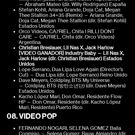
— Abraham Mateo (dir. Willy Rodriguez) España
Stefan Kohli, Ariana Grande, Doja Cat, Megan
Thee Stallion 34+35 (Remix) — Ariana Grande,
Doja Cat, Megan Thee Stallion (dir. Stefan Kohli)
Estados Unidos
Orco Videos, CA7RIEL, Chita I RILLI DONT
CARE — CA7RIEL, Chita (dir. Orco Videos)
Argentina
Christian Breslauer, Lil Nas X, Jack Harlow
[VIDEO GANADOR]
Industry Baby — Lil Nas X,
Jack Harlow (dir. Christian Breslauer)
Estados
Unidos
Lope Serrano, Dua Lipa Love Again (Director’s
Cut) — Dua Lipa (dir. Lope Serrano) Reino Unido
Dave Meyers, Coldplay, BTS My Universe
— Coldplay, BTS (방탄소년단) (dir. Dave Meyers)
Estados Unidos
Kacho López Mari, Don Omar, Residente Flow
HP — Don Omar, Residente (dir. Kacho López
Mari, Residente) Puerto Rico
08. VIDEO POP
FERNANDO NOGARI, SELENA GOMEZ Baila
Conmigo — Selena Gomez, Rauw Alejandro (dir.