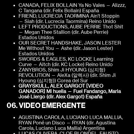
CANADA, FELIX BOLLAIN Ya No Vales — Alizzz,
C Tangana (dir. Felix Bollain) España
FRIEND, LUCRECIA TAORMINA Ain’t Stoppin
— Siah (dir. Lucrecia Taormina) Reino Unido
LEFT PRODUCTIONS, AUBE PERRIE Thot Shit
— Megan Thee Stallion (dir. Aube Perrie)
Estados Unidos
OUR SECRET HANDSHAKE, JASON LESTER
Me Without You — Ashe (dir. Jason Lester)
Estados Unidos
SWORDS & EAGLES, KC LOCKE Learning
Curve — Aitch (dir. KC Locke) Reino Unido
ZANYBROS, Shim Ji HYOUNG (심지형)
REVOLUTION — AleXa (알렉사) (dir. Shim Ji
Hyoung (심지형)) Corea del Sur
GRAYSKULL, ALEX GARGOT [VIDEO
GANADOR]
Mi huella — Fuel Fandango, Maria
José Llergo (dir. Alex Gargot)
España
06. VIDEO EMERGENTE
​AGUSTINA CAROLA, LUCIANO LUCA MALLIA,
RYAN Poné un Disco — RYAN (dir. Agustina
Carola, Luciano Luca Mallia) Argentina
LUCAS OLIVERA, CLOE BLONDEL, FAUSTO