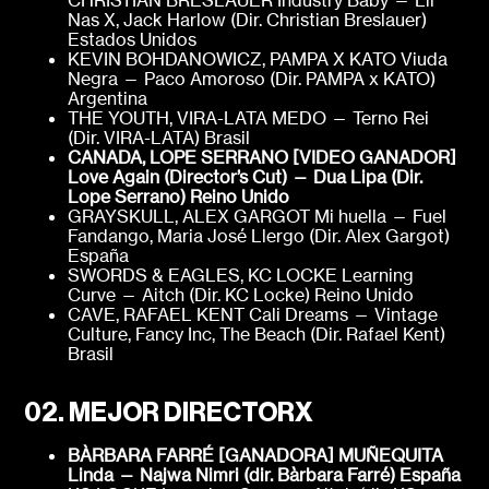
Nas X, Jack Harlow (Dir. Christian Breslauer)
Estados Unidos
KEVIN BOHDANOWICZ, PAMPA X KATO Viuda
Negra — Paco Amoroso (Dir. PAMPA x KATO)
Argentina
THE YOUTH, VIRA-LATA MEDO — Terno Rei
(Dir. VIRA-LATA) Brasil
CANADA, LOPE SERRANO [VIDEO GANADOR]
Love Again (Director’s Cut) — Dua Lipa (Dir.
Lope Serrano)
Reino Unido
GRAYSKULL, ALEX GARGOT Mi huella — Fuel
Fandango, Maria José Llergo (Dir. Alex Gargot)
España
SWORDS & EAGLES, KC LOCKE Learning
Curve — Aitch (Dir. KC Locke) Reino Unido
CAVE, RAFAEL KENT Cali Dreams — Vintage
Culture, Fancy Inc, The Beach (Dir. Rafael Kent)
Brasil
02. MEJOR DIRECTORX
BÀRBARA FARRÉ [GANADORA]
MUÑEQUITA
Linda — Najwa Nimri (dir. Bàrbara Farré)
España