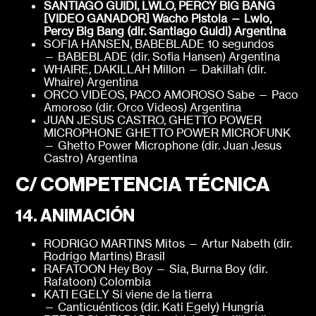
SANTIAGO GUIDI, LWLO, PERCY BIG BANG
[VIDEO GANADOR]
Wacho Pistola — Lwlo,
Percy Big Bang (dir. Santiago Guidi)
Argentina
SOFIA HANSEN, BABEBLADE 10 segundos
— BABEBLADE (dir. Sofia Hansen) Argentina
WHAIRE, DAKILLAH Millon — Dakillah (dir.
Whaire) Argentina
ORCO VIDEOS, PACO AMOROSO Sabe — Paco
Amoroso (dir. Orco Videos) Argentina
JUAN JESUS CASTRO, GHETTO POWER
MICROPHONE GHETTO POWER MICROFUNK
— Ghetto Power Microphone (dir. Juan Jesus
Castro) Argentina
C/ COMPETENCIA TÉCNICA
14. ANIMACIÓN
RODRIGO MARTINS Mitos — Artur Nabeth (dir.
Rodrigo Martins) Brasil
RAFATOON Hey Boy — Sia, Burna Boy (dir.
Rafatoon) Colombia
KATI EGELY Si viene de la tierra
— Canticuénticos (dir. Kati Egely) Hungría