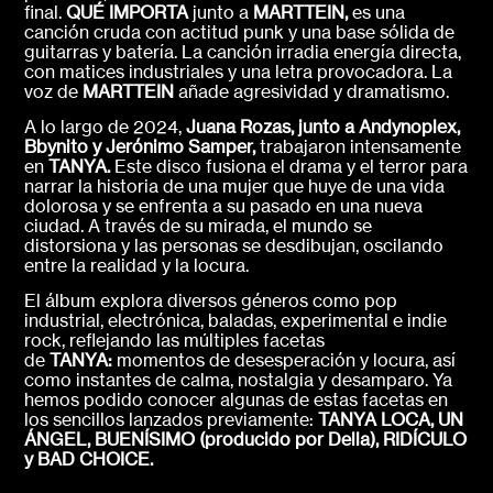
final.
QUÉ IMPORTA
junto a
MARTTEIN,
es una
canción cruda con actitud punk y una base sólida de
guitarras y batería. La canción irradia energía directa,
con matices industriales y una letra provocadora. La
voz de
MARTTEIN
añade agresividad y dramatismo.
A lo largo de 2024,
Juana Rozas, junto a Andynoplex,
Bbynito y Jerónimo Samper,
trabajaron intensamente
en
TANYA.
Este disco fusiona el drama y el terror para
narrar la historia de una mujer que huye de una vida
dolorosa y se enfrenta a su pasado en una nueva
ciudad. A través de su mirada, el mundo se
distorsiona y las personas se desdibujan, oscilando
entre la realidad y la locura.
El álbum explora diversos géneros como pop
industrial, electrónica, baladas, experimental e indie
rock, reflejando las múltiples facetas
de
TANYA:
momentos de desesperación y locura, así
como instantes de calma, nostalgia y desamparo. Ya
hemos podido conocer algunas de estas facetas en
los sencillos lanzados previamente:
TANYA LOCA, UN
ÁNGEL, BUENÍSIMO (producido por Della), RIDÍCULO
y BAD CHOICE.