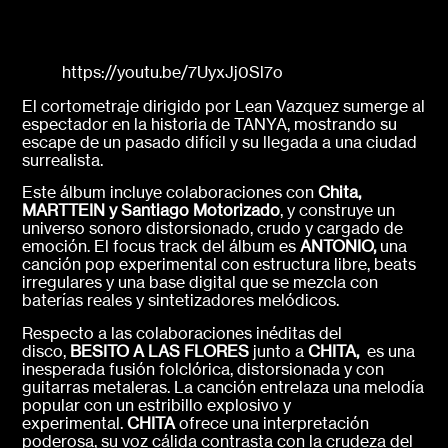
https://youtu.be/7UyxJj0Sl7o
El cortometraje dirigido por Lean Vazquez sumerge al
espectador en la historia de TANYA, mostrando su
escape de un pasado difícil y su llegada a una ciudad
surrealista.
Este álbum incluye colaboraciones con
Chita,
MARTTEIN y Santiago Motorizado
, y construye un
universo sonoro distorsionado, crudo y cargado de
emoción. El focus track del álbum es
ANTONIO,
una
canción pop experimental con estructura libre, beats
irregulares y una base digital que se mezcla con
baterías reales y sintetizadores melódicos.
Respecto a las colaboraciones inéditas del
disco,
BESITO A LAS FLORES
junto a
CHITA,
es una
inesperada fusión folclórica, distorsionada y con
guitarras metaleras. La canción entrelaza una melodía
popular con un estribillo explosivo y
experimental.
CHITA
ofrece una interpretación
poderosa, su voz cálida contrasta con la crudeza del