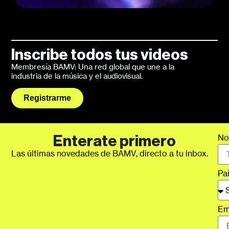
Inscribe todos tus videos
Membresía BAMV: Una red global que une a la
industria de la música y el audiovisual.
Registrarme
No
Enterate primero
Las últimas novedades de BAMV, directo a tu inbox.
Pa
Em