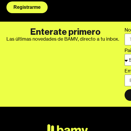
Registrarme
No
Enterate primero
Las últimas novedades de BAMV, directo a tu inbox.
Pa
Em