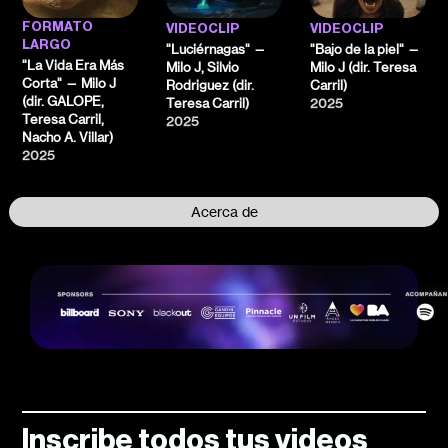
FORMATO
VIDEOCLIP
VIDEOCLIP
LARGO
"Luciérnagas" —
"Bajo de la piel" —
"La Vida Era Más
Milo J, Silvio
Milo J (dir. Teresa
Corta" — Milo J
Rodriguez (dir.
Carril)
(dir. GALOPE,
Teresa Carril)
2025
Teresa Carril,
2025
Nacho A. Villar)
2025
Acerca de
Inscribe todos tus videos