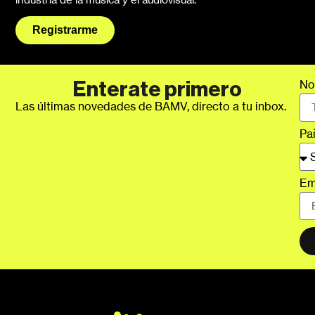
Registrarme
No
Enterate primero
Las últimas novedades de BAMV, directo a tu inbox.
Pa
Em