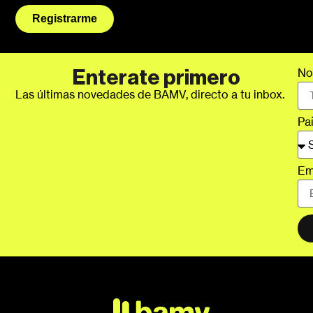
Registrarme
No
Enterate primero
Las últimas novedades de BAMV, directo a tu inbox.
Pa
Em