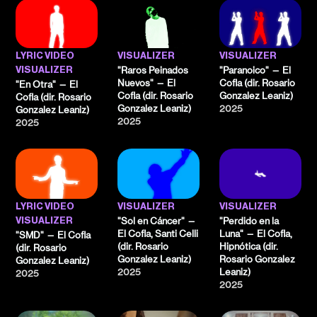
,
LYRIC VIDEO
VISUALIZER
VISUALIZER
"Raros Peinados
"Paranoico" — El
VISUALIZER
Nuevos" — El
Cofla (dir. Rosario
"En Otra" — El
Cofla (dir. Rosario
Gonzalez Leaniz)
Cofla (dir. Rosario
Gonzalez Leaniz)
2025
Gonzalez Leaniz)
2025
2025
,
LYRIC VIDEO
VISUALIZER
VISUALIZER
"Sol en Cáncer" —
"Perdido en la
VISUALIZER
El Cofla, Santi Celli
Luna" — El Cofla,
"SMD" — El Cofla
(dir. Rosario
Hipnótica (dir.
(dir. Rosario
Gonzalez Leaniz)
Rosario Gonzalez
Gonzalez Leaniz)
2025
Leaniz)
2025
2025