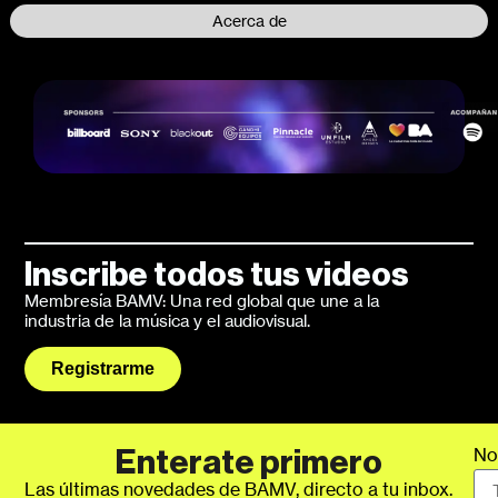
Acerca de
Inscribe todos tus videos
Membresía BAMV: Una red global que une a la
industria de la música y el audiovisual.
Registrarme
No
Enterate primero
Las últimas novedades de BAMV, directo a tu inbox.