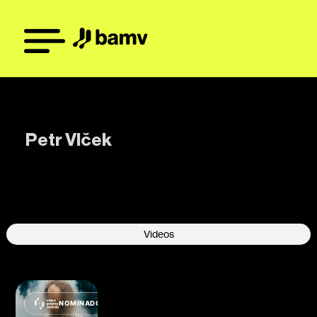
Petr Vlček
-
Videos
NOMINADO