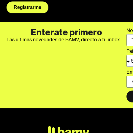
Registrarme
No
Enterate primero
Las últimas novedades de BAMV, directo a tu inbox.
Pa
Em