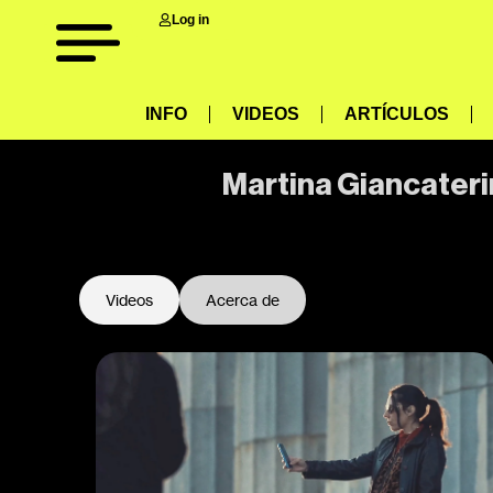
Log in
INFO
VIDEOS
ARTÍCULOS
Martina Giancater
Videos
Acerca de