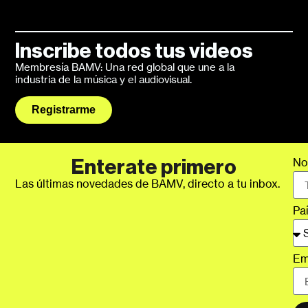
Inscribe todos tus videos
Membresía BAMV: Una red global que une a la
industria de la música y el audiovisual.
Registrarme
No
Enterate primero
Las últimas novedades de BAMV, directo a tu inbox.
Pa
Em