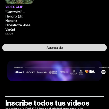
VIDEOCLIP
"Guatavita" —
Hendrix (dir.
Hendrix
Hinestroza, Jose
Varón)
2026
Acerca de
Inscribe todos tus videos
Membresía BAMV: Una red global que une a la