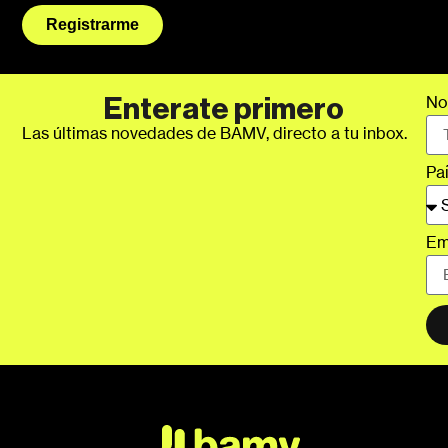
Registrarme
No
Enterate primero
Las últimas novedades de BAMV, directo a tu inbox.
Pa
Em