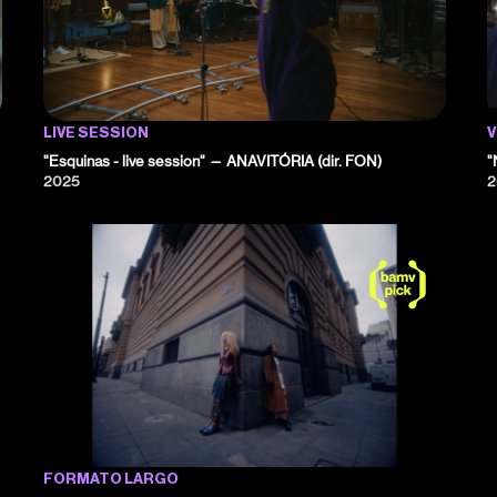
LIVE SESSION
V
"Esquinas - live session" — ANAVITÓRIA (dir. FON)
"
2025
2
FORMATO LARGO