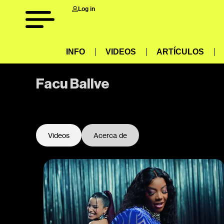
Log in
INFO
VIDEOS
ARTÍCULOS
Facu Ballve
-
Videos
Acerca de