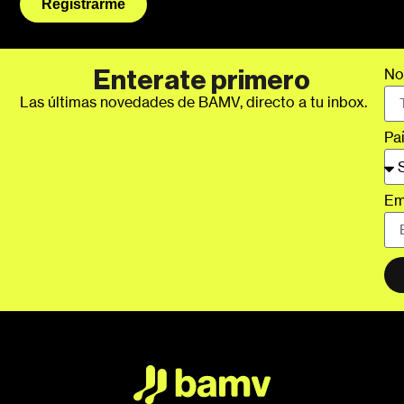
Registrarme
No
Enterate primero
Las últimas novedades de BAMV, directo a tu inbox.
Pa
Em