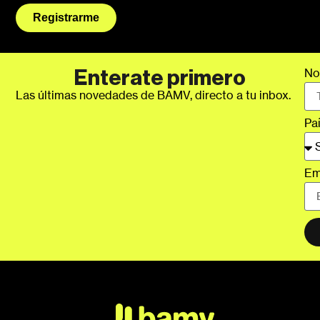
Registrarme
No
Enterate primero
Las últimas novedades de BAMV, directo a tu inbox.
Pa
Em