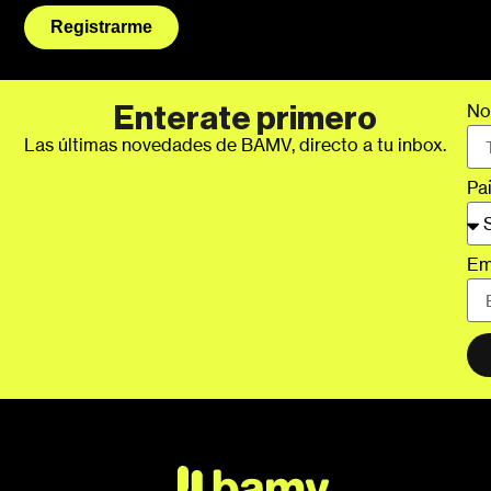
Registrarme
No
Enterate primero
Las últimas novedades de BAMV, directo a tu inbox.
Pa
Em