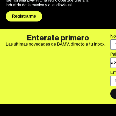
Membresía BAMV: Una red global que une a la
industria de la música y el audiovisual.
Registrarme
No
Enterate primero
Las últimas novedades de BAMV, directo a tu inbox.
Pa
Em