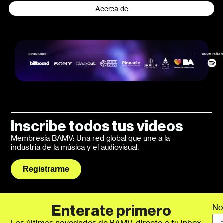
Acerca de
Inscribe todos tus videos
Membresía BAMV: Una red global que une a la
industria de la música y el audiovisual.
Registrarme
No
Enterate primero
Las últimas novedades de BAMV, directo a tu inbox.