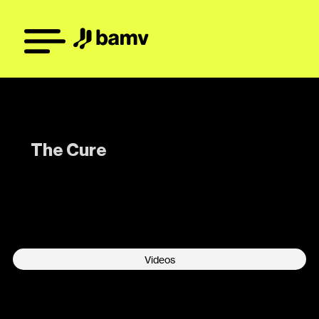
The Cure
-
Videos
No data was found