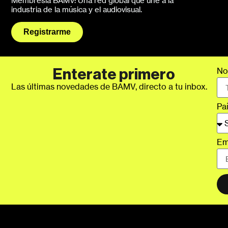
Membresía BAMV: Una red global que une a la
industria de la música y el audiovisual.
Registrarme
No
Enterate primero
Las últimas novedades de BAMV, directo a tu inbox.
Pa
Em