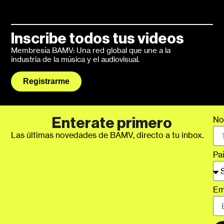
Inscribe todos tus videos
Membresía BAMV: Una red global que une a la
industria de la música y el audiovisual.
Registrarme
No
Enterate primero
Las últimas novedades de BAMV, directo a tu inbox.
Pa
Em