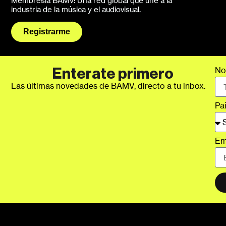
Membresía BAMV: Una red global que une a la
industria de la música y el audiovisual.
Registrarme
No
Enterate primero
Las últimas novedades de BAMV, directo a tu inbox.
Pa
Em