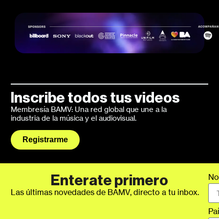
Inscribe todos tus videos
Membresía BAMV: Una red global que une a la
industria de la música y el audiovisual.
Registrarme
No
Enterate primero
Las últimas novedades de BAMV, directo a tu inbox.
Pa