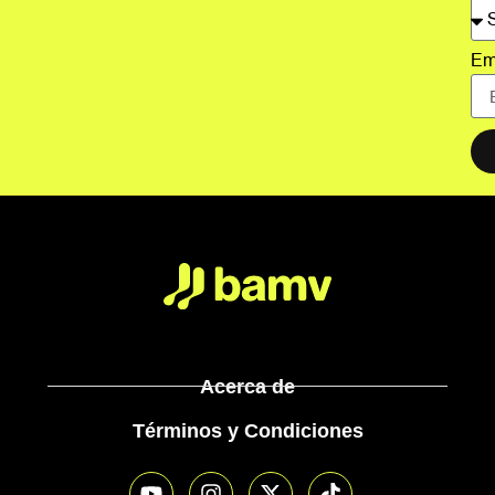
Em
Acerca de
Términos y Condiciones