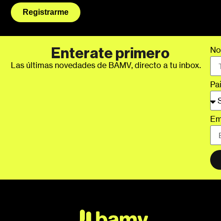
Registrarme
No
Enterate primero
Las últimas novedades de BAMV, directo a tu inbox.
Pa
Em