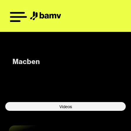
Macben
-
Videos