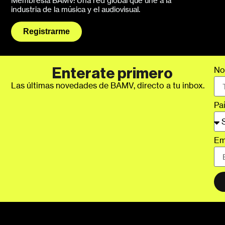
Membresía BAMV: Una red global que une a la
industria de la música y el audiovisual.
Registrarme
No
Enterate primero
Las últimas novedades de BAMV, directo a tu inbox.
Pa
Em