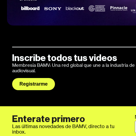
Inscribe todos tus videos
Membresía BAMV: Una red global que une a la industria de l
audiovisual.
Registrarme
Enterate primero
Las últimas novedades de BAMV, directo a tu
inbox.