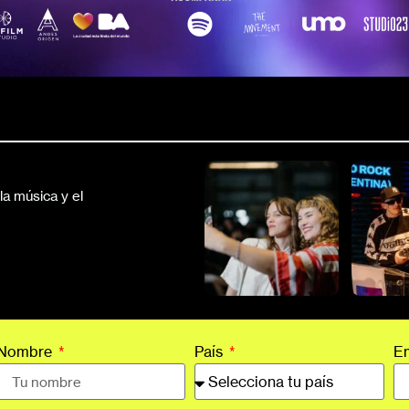
a música y el
Nombre
País
E