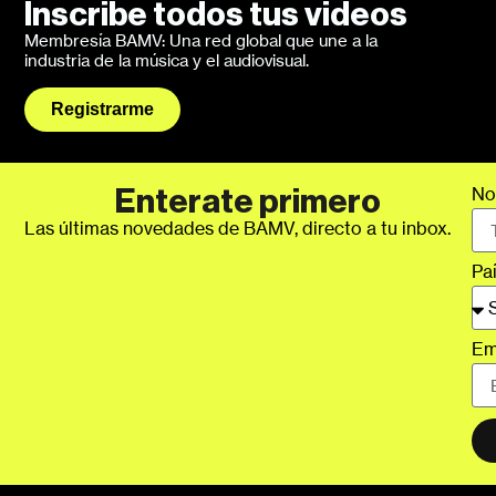
Inscribe todos tus videos
Membresía BAMV: Una red global que une a la
industria de la música y el audiovisual.
Registrarme
No
Enterate primero
Las últimas novedades de BAMV, directo a tu inbox.
Pa
Em