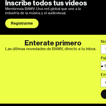
Inscribe todos tus videos
Membresía BAMV: Una red global que une a la
industria de la música y el audiovisual.
Registrarme
No
Enterate primero
Las últimas novedades de BAMV, directo a tu inbox.
Pa
Em