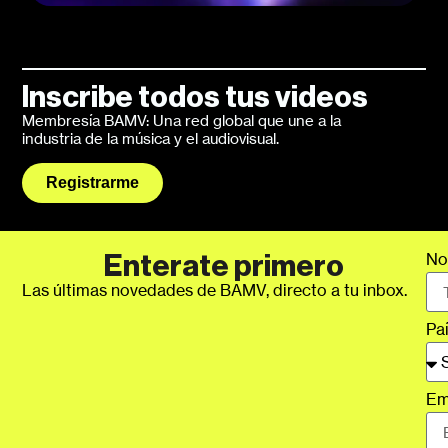
Inscribe todos tus videos
Membresía BAMV: Una red global que une a la
industria de la música y el audiovisual.
Registrarme
No
Enterate primero
Las últimas novedades de BAMV, directo a tu inbox.
Pa
Em